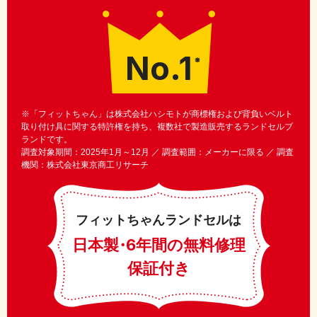
No.1
※
※「フィットちゃん」は株式会社ハシモトが商標権および背負いベルト
取り付け具に関する特許権を持ち、複数社で製造販売するランドセルブ
ランドです。
調査対象期間：2025年1月～12月 ／ 調査範囲：メーカーに限る ／ 調査
機関：株式会社東京商工リサーチ
フィットちゃんランドセルは
日本製
・
6年間の無料修理
保証付き