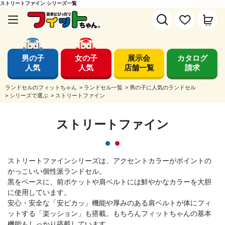
ストリートファイン シリーズ一覧
男の子
女の子
展示会
カタログ
人気
人気
店舗一覧
請求
ランドセルのフィットちゃん
>
ランドセル一覧
>
男の子に人気のランドセル
>
シリーズで選ぶ
>
ストリートファイン
ストリートファイン
ストリートファインシリーズは、アクセントカラーがポイントの
かっこいい個性派ランドセル。
黒をベースに、前ポケットや肩ベルトには鮮やかなカラーを大胆
に使用しています。
安心・安全な「安ピカッ」機能や厚みのある肩ベルトが体にフィ
ットする「楽ッション」も搭載。もちろんフィットちゃんの基本
機能もしっかり搭載しています。