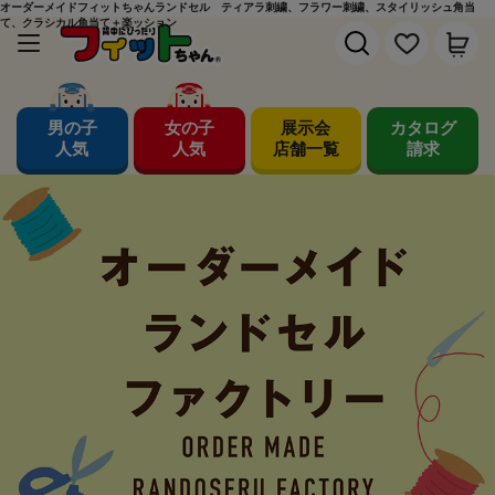
オーダーメイドフィットちゃんランドセル ティアラ刺繍、フラワー刺繍、スタイリッシュ角当
て、クラシカル角当て＋楽ッション
男の子
女の子
展示会
カタログ
人気
人気
店舗一覧
請求