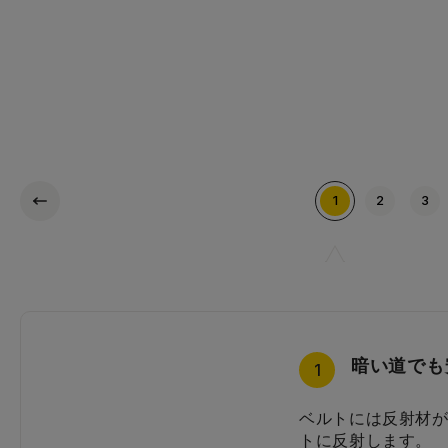
1
2
3
暗い道でも
丈夫な大マ
大きく丸い
シンプルで
シンプルな
2
3
4
5
1
ベルトには反射材
角部の強化ガード
カブセのおおきな
シンプルで丈夫な
シンプルで使いや
トに反射します。
と同時に夜道で車
大切な教科書や文
すいつくりになっ