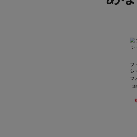
フ
シ
ッ
通