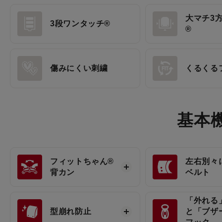
大マチ3
3段ワンタッチ®
®
傷みにくい刺繍
くるくる
基本
フィットちゃん®
左右別々
背カン
ベルト
「外れる
型崩れ防止
と「ブザ