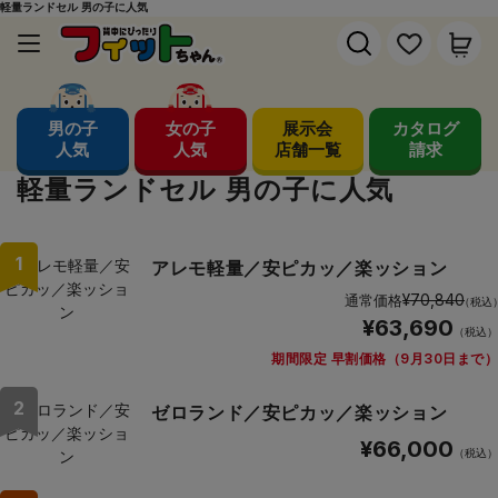
軽量ランドセル 男の子に人気
男の子
女の子
展示会
カタログ
人気
人気
店舗一覧
請求
軽量ランドセル 男の子に人気
1
アレモ軽量／安ピカッ／楽ッション
¥70,840
通常価格
（税込
¥63,690
（税込）
期間限定 早割価格（9月30日まで）
2
ゼロランド／安ピカッ／楽ッション
¥66,000
（税込）