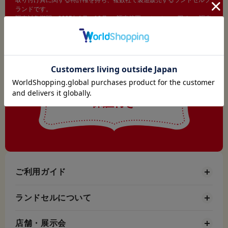
取り付け具に関する特許権を持ち、複数社で製造販売するランドセルブ
ランドです。
調査対象期間：2025年1月～12月 ／ 調査範囲：メーカーに限る ／ 調査
機関：株式会社東京商工リサーチ
フィットちゃんランドセルは
日本製
・
6年間の無料修理
保証付き
ご利用ガイド
ランドセルについて
店舗・展示会