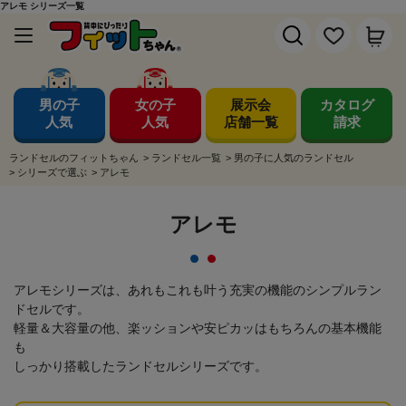
アレモ シリーズ一覧
男の子
女の子
展示会
カタログ
人気
人気
店舗一覧
請求
ランドセルのフィットちゃん
>
ランドセル一覧
>
男の子に人気のランドセル
>
シリーズで選ぶ
>
アレモ
アレモ
アレモシリーズは、あれもこれも叶う充実の機能のシンプルラン
ドセルです。
軽量＆大容量の他、楽ッションや安ピカッはもちろんの基本機能
も
しっかり搭載したランドセルシリーズです。