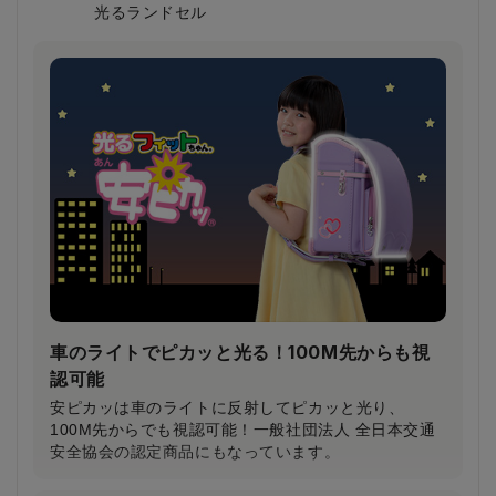
光るランドセル
鎖骨から大胸筋へかかる圧力が約30％軽減！
（当社比）
柔らかいクッション＆特許登録された特殊構造の楽ッ
ションによって、肩への圧力が分散され、体への負担
が軽減されます。
車のライトでピカッと光る！100M先からも視
認可能
安ピカッは車のライトに反射してピカッと光り、
100M先からでも視認可能！一般社団法人 全日本交通
安全協会の認定商品にもなっています。