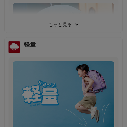
小学生から支持される圧倒的な背負い心地
小学3年生～6年生103人に従来品と背負い比べてもら
った結果、約80％が「楽ッションで通学したい」と回
もっと見る
答しました。
軽量
雨の日や薄暗い夕方でもドライバーの注意を引
き安全・安心
雨で視界が悪い日や夕暮れ時に、ランドセルのふちが
ピカッと光り、ドライバーの注意を引きます。