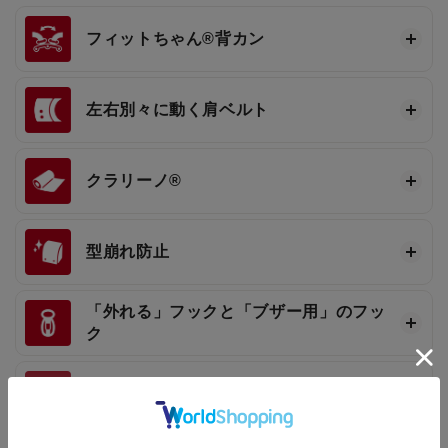
フィットちゃん®
背カン
左右別々に動く肩ベルト
クラリーノ®
型崩れ防止
「外れる」フックと「ブザー用」のフッ
ク
反射材