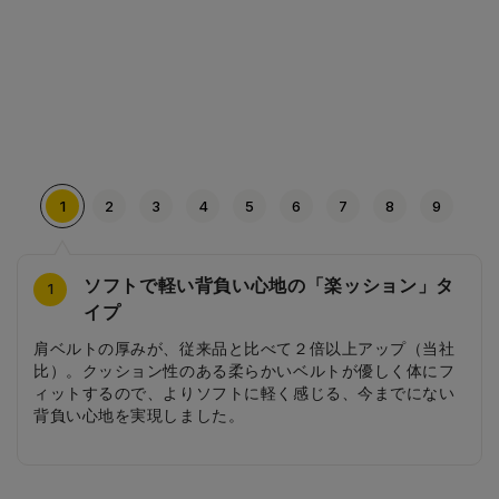
1
2
3
4
5
6
7
8
9
ソフトで軽い背負い心地の「楽ッション」タ
サイドのボタニカルフラワーの刺繍
シンプルすぎないカブセ
リボン型のびょう
こだわりの軽量タイプ
シンプルな背当て
内装にもボタニカルフラワーがいっぱい
お花型の引き手
刺繍をあしらった前ポケット
4
2
3
5
6
7
8
9
1
イプ
本体カラーに合わせて施したサイドの刺繍。高学年になっ
一見シンプルなカブセは、盛り上げでアシンメトリーなデ
シンプルなカブセデザインに、リボン型のびょうが映え、
より軽くなった軽量タイプ。ただ軽いだけではなく、機能
シンプルな背あては通気性抜群！背中がムレにくく、夏場
カブセ裏にもボタニカルフラワーがいっぱい。ベージュの
オシャレなお花型の引き手は持ちやすく、ワンポイントア
サイドの刺繍とリンクする前ポケットのデザイン。盛り上
肩ベルトの厚みが、従来品と比べて２倍以上アップ（当社
ても甘すぎない、かわいらしいデザインに仕上げました。
ザインを施しています。
かわいらしいデザインに仕上がっています。
面も充実させています。
でも快適に背負えます。
色も相まって、ナチュラルな雰囲気に。
クセントとしてランドセルの雰囲気づくりに一役買ってま
げの加工で、少しエレガントなイメージに仕上げていま
比）。クッション性のある柔らかいベルトが優しく体にフ
す。
す。
ィットするので、よりソフトに軽く感じる、今までにない
背負い心地を実現しました。