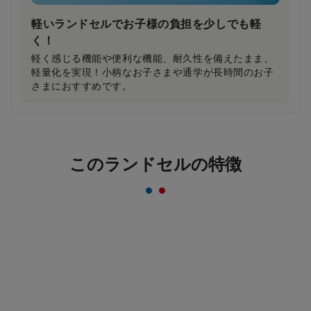
軽いランドセルでお子様の負担を少しでも軽
く！
軽く感じる機能や便利な機能、耐久性を備えたまま、
軽量化を実現！小柄なお子さまや通学が長時間のお子
さまにおすすめです。
反射材なのにデザインはおしゃれ＆かっこいい
このランドセルの特徴
まま！
一般的な反射材はシルバーカラーが多いのに対し、安
ピカッは素材の上に特殊加工を施すことにより、素材
のカラーをそのまま活かすことを実現。ランドセルの
デザインはおしゃれ＆かっこいいまま！