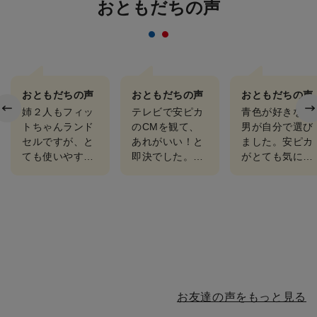
おともだちの声
おともだちの声
おともだちの声
おともだちの声
姉２人もフィッ
テレビで安ピカ
青色が好きな長
トちゃんランド
のCMを観て、
男が自分で選び
セルですが、と
あれがいい！と
ました。安ピカ
ても使いやす
即決でした。長
がとても気に入
く、3人一緒に
男のランドセル
っています。
しました！
もフィットちゃ
んだったと伝え
ると、嬉しそう
でした。かなり
こだわ…
お友達の声をもっと見る