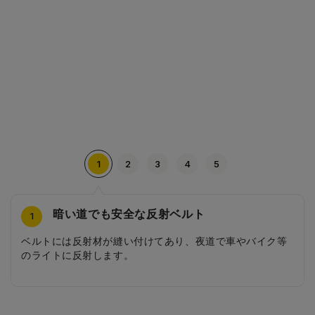
1
2
3
4
5
暗い道でも安全な反射ベルト
丈夫な大マチ
大きく丸い反射びょう
シンプルで丈夫な内装
シンプルな前ポケット
4
2
3
5
1
ベルトには反射材が縫い付けてあり、夜道で車やバイク等
角部の強化ガードで、生地を二重にし補強しています。
カブセのおおきな反射びょうは、ランドセルのアクセント
シンプルで丈夫なカブセ裏と内張りは、お手入れし易く、
シンプルで使いやすい前ポケット。お名前カードも大き
のライトに反射します。
になると同時に夜道で車等のライトに反射し、後ろから来
長期間大切な教科書や文房具を守ります。
く、見やすいつくりになっています。
る車等に注意を促します。