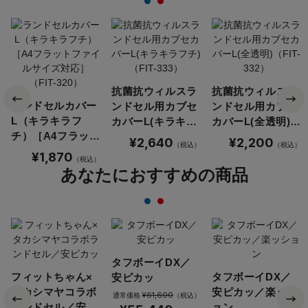
抗菌抗ウィルスラ
抗菌抗ウィルスラ
ランドセルカバー
ンドセル用カブセ
ンドセル用カブセ
L（キラキラフ
カバーL(キラキラ
カバーL(全透明)
チ）［A4フラット
フチ)（FIT-333）
（FIT-332）
¥2,640
¥2,200
（税込）
（税込）
ファイルサイズ対
¥1,870
（税込）
応］（FIT-320）
あなたにおすすめの商品
タフボーイDX／
フィットちゃん×
タフボーイDX／
安ピカッ
タカシマヤコラボ
安ピカッ／楽ッシ
¥61,600
通常価格
（税込）
ランドセル／安ピ
ョン