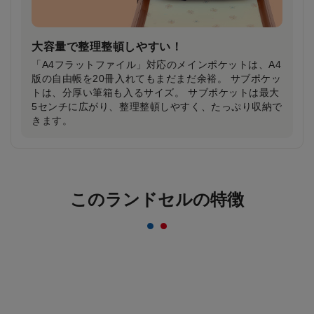
大容量で整理整頓しやすい！
「A4フラットファイル」対応のメインポケットは、A4
版の自由帳を20冊入れてもまだまだ余裕。 サブポケッ
トは、分厚い筆箱も入るサイズ。 サブポケットは最大
5センチに広がり、整理整頓しやすく、たっぷり収納で
きます。
反射材なのにデザインはおしゃれ＆かっこいい
まま！
このランドセルの特徴
一般的な反射材はシルバーカラーが多いのに対し、安
ピカッは素材の上に特殊加工を施すことにより、素材
のカラーをそのまま活かすことを実現。ランドセルの
デザインはおしゃれ＆かっこいいまま！