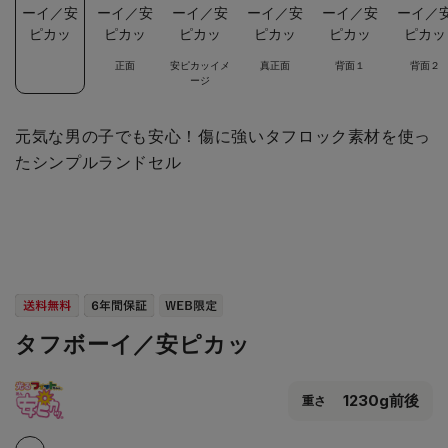
正面
安ピカッイメ
真正面
背面１
背面２
ージ
元気な男の子でも安心！傷に強いタフロック素材を使っ
たシンプルランドセル
タフボーイ／安ピカッ
1230g前後
重さ