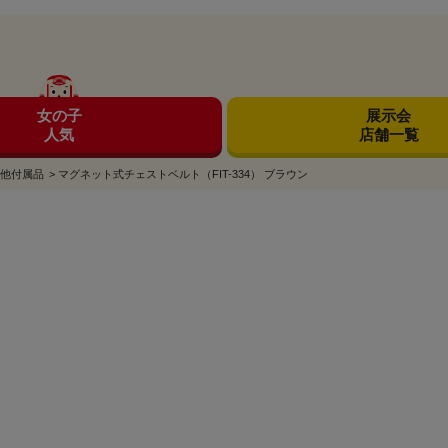
女の子
展示会
人気
店舗一覧
他付属品
>
マグネット式チェストベルト（FIT-334） ブラウン