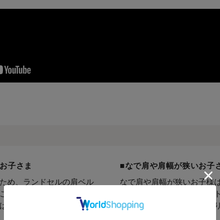
のお子さま
■なで肩や肩幅が狭いお子
ため、ランドセルの肩ベル
なで肩や肩幅が狭いお子様
ことがあります。 しかし、
がズレやすいので、チェス
ばずれ防止になるので安心
だくと、肩ベルトがしっか
にご使用いただけます。