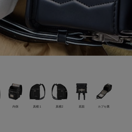
内側
真横１
真横2
底面
カブセ裏