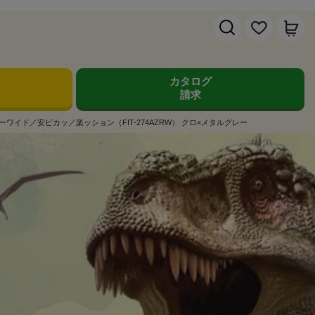
カタログ
請求
ーワイド／安ピカッ／楽ッション（FIT-274AZRW） クロ×メタルグレー