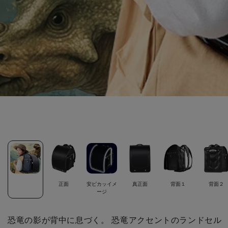
正面
安ピカッイメ
真正面
背面１
背面２
ージ
恐竜の影が背中に息づく。 恐竜アクセントのランドセル