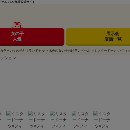
ル 2027年度公式サイト
女の子
展示会
人気
店舗一覧
カラーの女の子向けランドセル
>
水色の女の子向けランドセル
>
ミスタードーナツ×フィッ