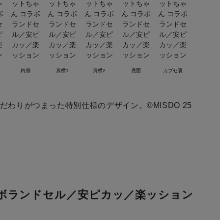
内側
真横1
真横2
底面
カブセ裏
わりがつまった特別仕様のデザイン。©MISDO 25
ラボランドセル／安ピカッ／楽ッション