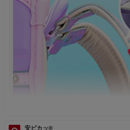
安ピカッ®