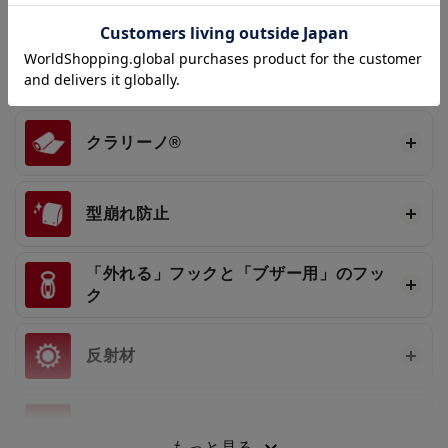
フィットちゃん®
背カン
左右別々に動く肩ベルト
クラリーノ®
型崩れ防止
「外れる」フックと「ブザー用」のフッ
ク
反射材
持ち手
もっと見る