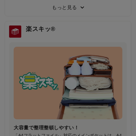
小学3年生～6年生103人に従来品と背負い比べてもら
った結果、約80％が「楽ッションで通学したい」と回
もっと見る
答しました。
楽スキッ®
雨の日や暗い夜道でもドライバーの注意を引き
安全・安心
雨で視界が悪い日や夕暮れ時に、ランドセルのふちが
ピカッと光り、ドライバーの注意を引きます。
大容量で整理整頓しやすい！
「A4フラットファイル」対応のメインポケットは、A4