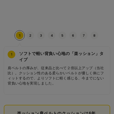
1
2
3
4
5
6
7
8
ソフトで軽い背負い心地の「楽ッション」タ
サイドのドーナツ柄の素押し
安ピカッ
ドーナツ型のびょう
シンプルな背あて
内装にもドーナツがいっぱい
ドーナツ型の引き手
ドーナツ刺しゅうの前ポケット
4
2
3
5
6
7
8
1
イプ
ドーナツが並んだシンプルな素押しで、落ち着いたデザイ
日中はデザインとして溶け込み、雨の日や暗い夜道は車の
シンプルなカブセデザインに、大人気のポン・デ・リング
シンプルな縦ラインとウェーブ状の背あては通気性抜群！
ビターカラーで甘さ控えめのドーナツ柄の内装。
エンゼルフレンチが２つ並んだチャーム。
おいしそうなドーナツの刺繍デザインが入った前ポケッ
肩ベルトの厚みが、従来品と比べて２倍以上アップ（当社
ンに。
ライトに反射してピカッと光る安ピカッ搭載。
が特徴的な鋲。
背中がムレにくく、夏場でも快適に背負えます。
ト。
比）。クッション性のある柔らかいベルトが優しく体にフ
ィットするので、よりソフトに軽く感じる、今までにない
背負い心地を実現しました。
楽ッション肩ベルトのクッションは6年