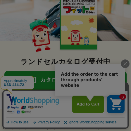
ランドセルカタログ受付中
カタログ請求はこちら
アイテム比較
ランドセルのフィットちゃん
>
ランドセル一覧
>
男の子に人気のランドセル
>
すべてのカラーの男の子向けランドセル
アイテムを全削除
>
茶（ブラウン・キャメル）の男の子向けランドセル
>
ミスタードーナツ×フィットちゃん コラボランドセル／安ピカッ／楽ッション（FIT-