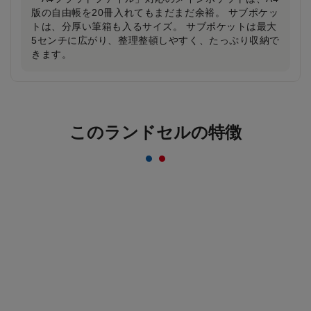
版の自由帳を20冊入れてもまだまだ余裕。 サブポケッ
トは、分厚い筆箱も入るサイズ。 サブポケットは最大
5センチに広がり、整理整頓しやすく、たっぷり収納で
きます。
反射材なのにデザインはおしゃれ＆かっこいい
まま！
このランドセルの特徴
一般的な反射材はシルバーカラーが多いのに対し、安
ピカッは素材の上に特殊加工を施すことにより、素材
のカラーをそのまま活かすことを実現。ランドセルの
デザインはおしゃれ＆かっこいいまま！