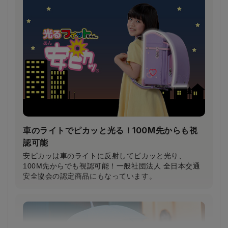
鎖骨から大胸筋へかかる圧力が約30％軽減！
（当社比）
柔らかいクッション＆特許登録された特殊構造の楽ッ
ションによって、肩への圧力が分散され、体への負担
が軽減されます。
車のライトでピカッと光る！100M先からも視
認可能
安ピカッは車のライトに反射してピカッと光り、
100M先からでも視認可能！一般社団法人 全日本交通
安全協会の認定商品にもなっています。
小学生から支持される圧倒的な背負い心地