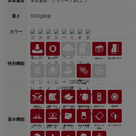
本体素材
本体素材：クラリーノ(R)エフ
重さ
1200g前後
カラー
特別機能
基本機能