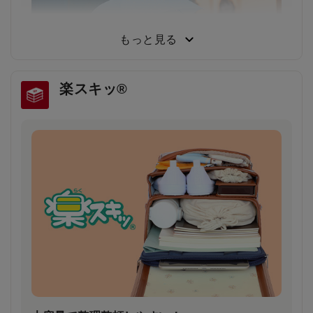
小学生から支持される圧倒的な背負い心地
小学3年生～6年生103人に従来品と背負い比べてもら
った結果、約80％が「楽ッションで通学したい」と回
もっと見る
答しました。
楽スキッ®
雨の日や薄暗い夕方でもドライバーの注意を引
き安全・安心
雨で視界が悪い日や夕暮れ時に、ランドセルのふちが
ピカッと光り、ドライバーの注意を引きます。