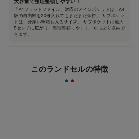
大容量で整理整頓しやすい！
「A4フラットファイル」対応のメインポケットは、A4
版の自由帳を20冊入れてもまだまだ余裕。 サブポケッ
トは、分厚い筆箱も入るサイズ。 サブポケットは最大
5センチに広がり、整理整頓しやすく、たっぷり収納で
きます。
反射材なのにデザインはおしゃれ＆かっこいい
まま！
このランドセルの特徴
一般的な反射材はシルバーカラーが多いのに対し、安
ピカッは素材の上に特殊加工を施すことにより、素材
のカラーをそのまま活かすことを実現。ランドセルの
デザインはおしゃれ＆かっこいいまま！