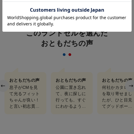
持ち手
もっと見る
このランドセルを選んだ
おともだちの声
おともだちの声
おともだちの声
おともだちの声
息子がCMを見
公園に置き忘れ
何社かカタログ
て光るフィット
て、夜に探しに
を取り寄せまし
ちゃんが良い！
行っても、すぐ
たが、ひと目見
と言い初志貫
にわかるように
てグッドボーイ
徹！すぐ購入！
安ピカに。（本
楽ッションがい
一年生の息子に
人も光るランド
い！との事でし
もベストフィッ
セルが自慢のよ
た。 梅田の実
ト！ランドセル
うです） 教科
店舗にも行っ