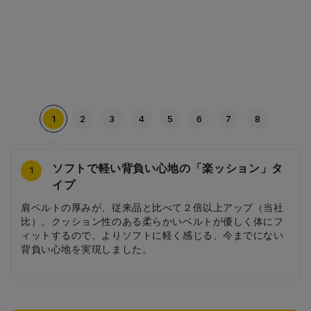
1
2
3
4
5
6
7
8
ソフトで軽い背負い心地の「楽ッション」タ
カッコいい大まちステッチ
丈夫な大マチと傷に強い素材
スポーティなカブセステッチ
スマートな反射びょう
3段ワンタッチ（底面）
スクエアシルバーの引き手
スポーティーな前ポケット
4
2
3
5
6
7
8
1
イプ
スポーティな大まちのステッチが特徴的です。横から見た
大マチ部と底部に樹脂の芯材を入れ（大マチ3方強力補
かぶせステッチはスポーティーな縦の曲線ラインでクール
このランドセルのデザインにぴったりのシンプルでスマー
オートロック錠前を３段にすることで、荷物の量にあわせ
持ちやすく、しっかりとした厚みのある形状をしたスクエ
曲線を描くステッチラインがスポーティな雰囲気を醸し出
肩ベルトの厚みが、従来品と比べて２倍以上アップ（当社
ときにも、クールでスポーティーな印象を与えます。
強）、３方強力補強を施しました。本体にはクラリーノの
なデザインが特徴です。コンビカラーは、カラーの縁どり
トな反射びょう。自動車のライトに強く反射して安全で
てしっかり蓋を閉じることができます。
アーシルバーの引き手です。
す前ポケットです。
比）。クッション性のある柔らかいベルトが優しく体にフ
中で、最も傷に強い素材「クラリーノタフロックNEO」を
がアクセントになって、よりスポーティな印象に。
す。
ィットするので、よりソフトに軽く感じる、今までにない
使用しています。見た目も、艶があり高級感を演出しま
背負い心地を実現しました。
す。