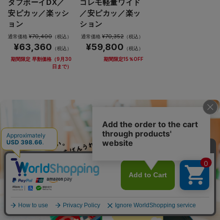
タフボーイDX／
コレモ軽量ワイド
安ピカッ／楽ッシ
／安ピカッ／楽ッ
ョン
ション
¥70,400
¥70,352
通常価格
（税込）
通常価格
（税込）
¥63,360
¥59,800
（税込）
（税込）
期間限定 早割価格（9月30
期間限定15％OFF
日まで）
アイテム比較
アイテムを全削除