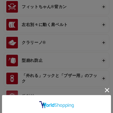
フィットちゃん®
背カン
左右別々に動く肩ベルト
クラリーノ®
型崩れ防止
「外れる」フックと「ブザー用」のフッ
ク
反射材