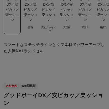
正面
安ピカッイメ
真正面
背面１
背面２
ージ
スマートなステッチラインとタフ素材でパワーアップし
た人気No1ランドセル
グッドボーイDX／安ピカッ／楽ッショ
ン