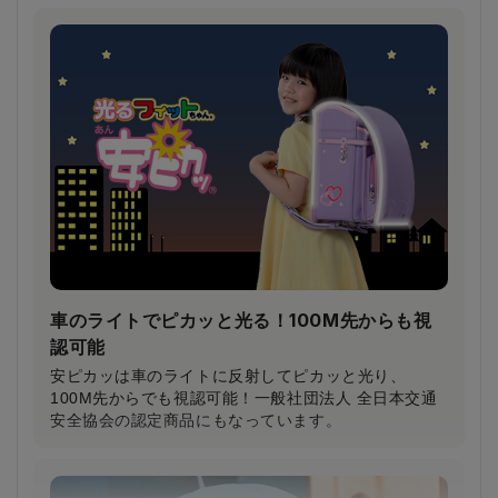
鎖骨から大胸筋へかかる圧力が約30％軽減！
（当社比）
柔らかいクッション＆特許登録された特殊構造の楽ッ
ションによって、肩への圧力が分散され、体への負担
が軽減されます。
車のライトでピカッと光る！100M先からも視
認可能
安ピカッは車のライトに反射してピカッと光り、
100M先からでも視認可能！一般社団法人 全日本交通
安全協会の認定商品にもなっています。