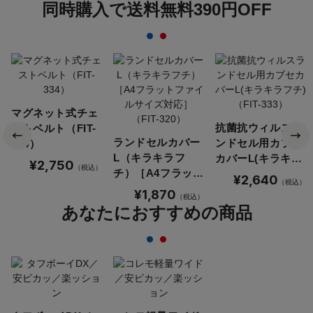
同時購入で送料無料390円OFF
マグネット式チェ
抗菌抗ウィルスラ
ストベルト（FIT-
ランドセルカバー
ンドセル用カブセ
334）
L（キラキラフ
カバーL(キラキラ
¥2,750
（税込）
チ）［A4フラット
フチ)（FIT-333）
¥2,640
（税込）
ファイルサイズ対
¥1,870
（税込）
応］（FIT-320）
あなたにおすすめの商品