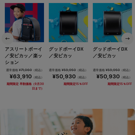
アスリートボーイ
グッドボーイDX
グッドボーイDX
／安ピカッ／楽ッ
／安ピカッ
／安ピカッ
ション
¥71,060
¥59,950
¥59,950
通常価格
（税込）
通常価格
（税込）
通常価格
（税込）
¥63,910
¥50,930
¥50,930
（税込）
（税込）
（税込）
期間限定 早割価格（9月30
期間限定15％OFF
期間限定15％OFF
日まで）