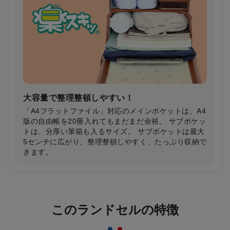
き安全・安心
雨で視界が悪い日や夕暮れ時に、ランドセルのふちが
ピカッと光り、ドライバーの注意を引きます。
大容量で整理整頓しやすい！
「A4フラットファイル」対応のメインポケットは、A4
版の自由帳を20冊入れてもまだまだ余裕。 サブポケッ
トは、分厚い筆箱も入るサイズ。 サブポケットは最大
5センチに広がり、整理整頓しやすく、たっぷり収納で
きます。
反射材なのにデザインはおしゃれ＆かっこいい
まま！
このランドセルの特徴
一般的な反射材はシルバーカラーが多いのに対し、安
ピカッは素材の上に特殊加工を施すことにより、素材