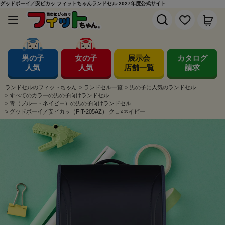
グッドボーイ／安ピカッ フィットちゃんランドセル 2027年度公式サイト
男の子
女の子
展示会
カタログ
人気
人気
店舗一覧
請求
ランドセルのフィットちゃん
>
ランドセル一覧
>
男の子に人気のランドセル
>
すべてのカラーの男の子向けランドセル
>
青（ブルー・ネイビー）の男の子向けランドセル
>
グッドボーイ／安ピカッ（FIT-205AZ） クロ×ネイビー