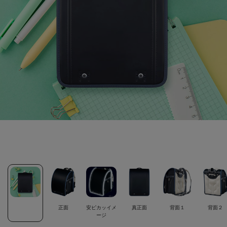
正面
安ピカッイメ
真正面
背面１
背面２
ージ