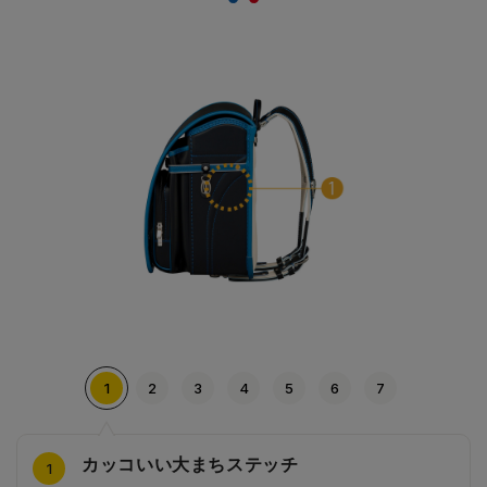
のカラーをそのまま活かすことを実現。ランドセルの
デザインはおしゃれ＆かっこいいまま！
1
2
3
4
5
6
7
カッコいい大まちステッチ
スポーティなカブセステッチ
スマートな反射びょう
前ポケットのパイピング
ウェービータッチαの背あて
スクエアシルバーの引き手
スポーティーな前ポケット
4
2
3
5
6
7
1