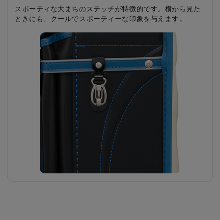
スポーティな大まちのステッチが特徴的です。横から見た
かぶせステッチはスポーティーな縦の曲線ラインでクール
このランドセルのデザインにぴったりのシンプルでスマー
前ポケットの周りをステッチと同じ色のパイピングで囲み
背中がムレにくい、立体的な凹凸が特徴のウェービータッ
持ちやすく、しっかりとした厚みのある形状をしたスクエ
曲線を描くステッチラインがスポーティな雰囲気を醸し出
ときにも、クールでスポーティーな印象を与えます。
なデザインが特徴です。カラーの縁どりがアクセントにな
トな反射びょう。自動車のライトに強く反射して安全で
ました。カブセをあけたときのアクセントになっていま
チα形状で通学時も快適。スタイリッシュなデザインもポイ
アーシルバーの引き手です。
す前ポケットです。
って、よりスポーティな印象に。
す。
す。
ントです。