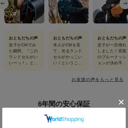
おともだちの声
おともだちの声
おともだちの声
息子がCMでみ
本人がCMを見
息子が一目惚れ
た瞬間、『この
て、光るランド
しました！背面
ランドセルがい
セルがかっこい
のブルークッシ
いーっ！』とと
い！ということ
ョンが決め手だ
てもテンション
で、アンピカ一
ったと思いま
上がってたので
択でした。黒に
す！3度ほど、
お友達の声をもっと見る
決めました。背
青のステッチも
専門店やイオン
中にあたる部分
お気に入りのよ
などランドセル
が大好きな青な
うです。実際
巡りをしました
ので毎…
に…
が、…
6年間の安心保証
もしものときにも安心の手厚い修理対応。