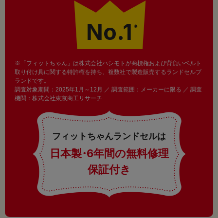
No.1
※
※「フィットちゃん」は株式会社ハシモトが商標権および背負いベルト
取り付け具に関する特許権を持ち、複数社で製造販売するランドセルブ
ランドです。
調査対象期間：2025年1月～12月 ／ 調査範囲：メーカーに限る ／ 調査
機関：株式会社東京商工リサーチ
フィットちゃんランドセルは
日本製
・
6年間の無料修理
保証付き