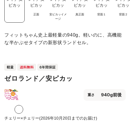
正面
安ピカッイメ
真正面
背面１
背面２
ージ
フィットちゃん史上最軽量の940g。軽いのに、高機能
な半かぶせタイプの新形状ランドセル。
ゼロランド／安ピカッ
940g前後
重さ
チェリー×チェリー(2026年10月20日までのお届け)