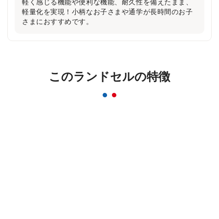
軽く感じる機能や便利な機能、耐久性を備えたまま、
軽量化を実現！小柄なお子さまや通学が長時間のお子
さまにおすすめです。
反射材なのにデザインはおしゃれ＆かっこいい
このランドセルの特徴
まま！
一般的な反射材はシルバーカラーが多いのに対し、安
ピカッは素材の上に特殊加工を施すことにより、素材
のカラーをそのまま活かすことを実現。ランドセルの
デザインはおしゃれ＆かっこいいまま！