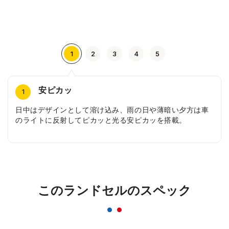
1
2
3
4
5
安ピカッ
半カブセタイプ
開け閉めしやすいマグネットバックル
最軽量の940ｇ
マグネットフラップポケット
4
2
3
5
1
日中はデザインとして溶け込み、雨の日や薄暗い夕方は車
半カブセタイプにすることでデザイン性がアップ。同時に
カブセの留め具には磁力で閉じるマグネットバックルを採
フィットちゃん史上最軽量の940ｇを実現。軽いだけでは
前段のポケットのふたはマグネットで固定し、開けたまま
のライトに反射してピカッと光る安ピカッを搭載。
軽量化も実現させました。
用。お子さまでも簡単に開け閉めできます。また、内側の
なく、機能面も充実させています。
でも使用できます。荷物の大きさによって使い分けが可能
ボタンで荷物に合わせて長さを調節できます。
です。
このランドセルのスペック