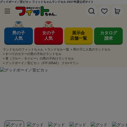
グッドボーイ／安ピカッ フィットちゃんランドセル 2027年度公式サイト
男の子
女の子
展示会
カタログ
人気
人気
店舗一覧
請求
ランドセルのフィットちゃん
>
ランドセル一覧
>
男の子に人気のランドセル
>
すべてのカラーの男の子向けランドセル
>
青（ブルー・ネイビー）の男の子向けランドセル
>
グッドボーイ／安ピカッ（FIT-205AZ） クロ×マリン