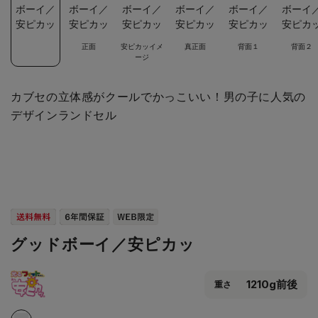
正面
安ピカッイメ
真正面
背面１
背面２
ージ
カブセの立体感がクールでかっこいい！男の子に人気の
デザインランドセル
グッドボーイ／安ピカッ
1210g前後
重さ