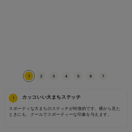
1
2
3
4
5
6
7
カッコいい大まちステッチ
スポーティなカブセステッチ
スマートな反射びょう
前ポケットのパイピング
ウェービータッチαの背あて
スクエアシルバーの引き手
スポーティーな前ポケット
4
2
3
5
6
7
1
スポーティな大まちのステッチが特徴的です。横から見た
かぶせステッチはスポーティーな縦の曲線ラインでクール
このランドセルのデザインにぴったりのシンプルでスマー
前ポケットの周りをステッチと同じ色のパイピングで囲み
背中がムレにくい、立体的な凹凸が特徴のウェービータッ
持ちやすく、しっかりとした厚みのある形状をしたスクエ
曲線を描くステッチラインがスポーティな雰囲気を醸し出
ときにも、クールでスポーティーな印象を与えます。
なデザインが特徴です。カラーの縁どりがアクセントにな
トな反射びょう。自動車のライトに強く反射して安全で
ました。カブセをあけたときのアクセントになっていま
チα形状で通学時も快適。スタイリッシュなデザインもポイ
アーシルバーの引き手です。
す前ポケットです。
って、よりスポーティな印象に。
す。
す。
ントです。