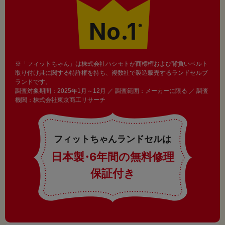
No.1
※
※「フィットちゃん」は株式会社ハシモトが商標権および背負いベルト
取り付け具に関する特許権を持ち、複数社で製造販売するランドセルブ
ランドです。
調査対象期間：2025年1月～12月 ／ 調査範囲：メーカーに限る ／ 調査
機関：株式会社東京商工リサーチ
フィットちゃんランドセルは
日本製
・
6年間の無料修理
保証付き